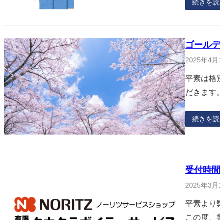
続きを読
ゴール
2025年4月
平素は格
だきます
続きを読
受付時
2025年3月
平素より
この度、