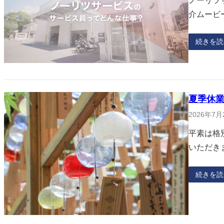
ノーリツ
介ムービ
続きを読
夏季休
2026年7月
平素は格
いただき
続きを読