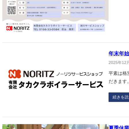
年末年
2025年12
平素は格
だきます
続きを読
夏季休